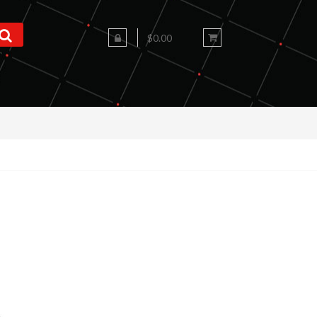
$
0.00