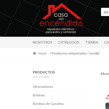
Ir
Ir
a
al
All
la
contenido
navegación
NOSOTROS
CATÁLOGOS
TIENDA
CA
Inicio
/ Productos etiquetados “corolla”
PRODUCTOS
Most
Alternadores
Bobinas
Bombas de Gasolina