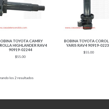
BOBINA TOYOTA CAMRY
BOBINA TOYOTA COROL
ROLLA HIGHLANDER RAV4
YARIS RAV4 90919-022
90919-02244
$
55.00
$
55.00
Ordenado
rando los 2 resultados
por
los
últimos