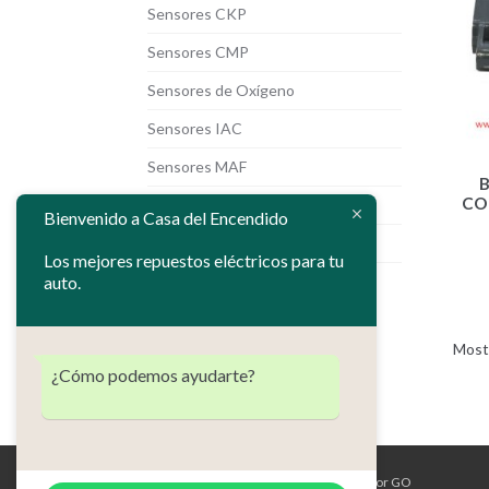
Sensores CKP
Sensores CMP
Sensores de Oxígeno
Sensores IAC
Sensores MAF
CO
Sensores MAP
Bienvenido a Casa del Encendido
Sensores TPS
Los mejores repuestos eléctricos para tu
auto.
Most
¿Cómo podemos ayudarte?
Casa del Encendido ©2026. Diseñado por GO